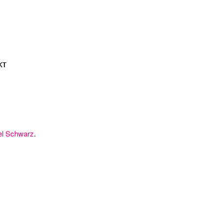
KT
el Schwarz
.